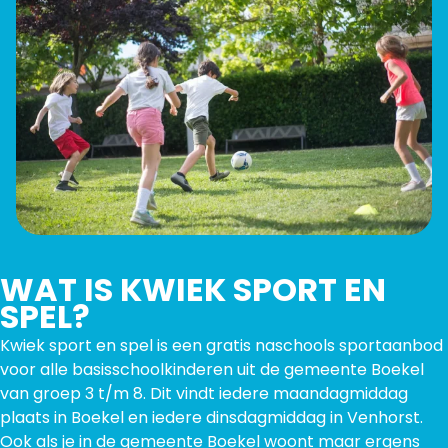
WAT IS KWIEK SPORT EN
SPEL?
Kwiek sport en spel is een gratis naschools sportaanbod
voor alle basisschoolkinderen uit de gemeente Boekel
van groep 3 t/m 8. Dit vindt iedere maandagmiddag
plaats in Boekel en iedere dinsdagmiddag in Venhorst.
Ook als je in de gemeente Boekel woont maar ergens